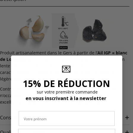
Produit artisanalement dans le Gers à partir de l’
Ail IGP « blanc
de Lomagne »
, notre ail est transformé grâce à une étuvation
lente (réaction de Maillard) qui développe sa couleur noire
💌
caractéristique, sa texture tendre et son goût balsamique
légèrement sucré.
15% DE RÉDUCTION
Contrairement à l’ail classique, l’ail noir est plus digeste et
sur votre première commande
n’occasionne pas de mauvaise haleine, ce qui en fait un
en vous inscrivant à la newsletter
excellent allié pour une cure bien-être au quotidien.
Prénom
Conseils d’utilisation
Qualité et traçabilité