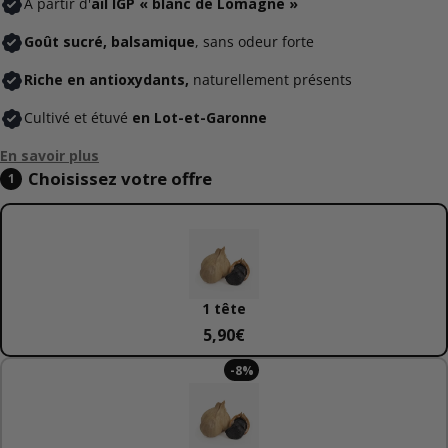
À partir d'
ail IGP « blanc de Lomagne »
base
Goût sucré, balsamique
, sans odeur forte
Riche en antioxydants,
naturellement présents
Cultivé et étuvé
en Lot-et-Garonne
En savoir plus
Choisissez votre offre
1 tête
5,90€
Prix
-
8
%
de
base