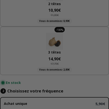
2 têtes
10,90€
Prix
11,80€
Prix
soldé
Vous économisez 0,90€
de
base
-
16
%
3 têtes
14,90€
Prix
17,70€
Prix
soldé
Vous économisez 2,80€
de
base
En stock
Choisissez votre fréquence
5,90€
Achat unique