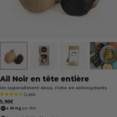
Ail Noir en tête entière
Un superaliment doux, riche en antioxydants
11 avis
Prix
5,90€
± 40 mg
par tête
de